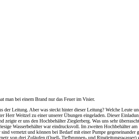
hat man bei einem Brand nur das Feuer im Visier.
s der Leitung. Aber was steckt hinter dieser Leitung? Welche Leute 
er Herr Weitzel zu einer unserer Übungen eingeladen. Dieser Einladung
nd zeigte er uns den Hochbehälter Zieglerberg. Was uns sehr überrasc
riesige Wasserbehälter war eindrucksvoll. Im zweiten Hochbehälter am
r sind vernetzt und können bei Bedarf mit einer Pumpe gegeneinander 
z von drei Zuläufen (Quell- Tiefbrunnen- und Ringleitungswasser) gesp